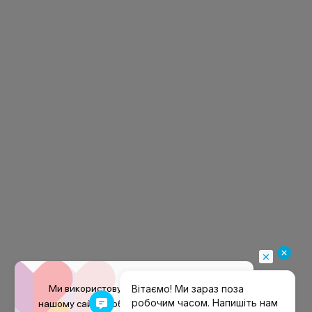
Ми використовуємо файли
cookie
на
нашому сайті, щоб покращити ваш досвід