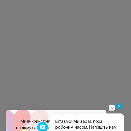
Ми використовуємо файли
cookie
на
нашому сайті, щоб покращити ваш досвід