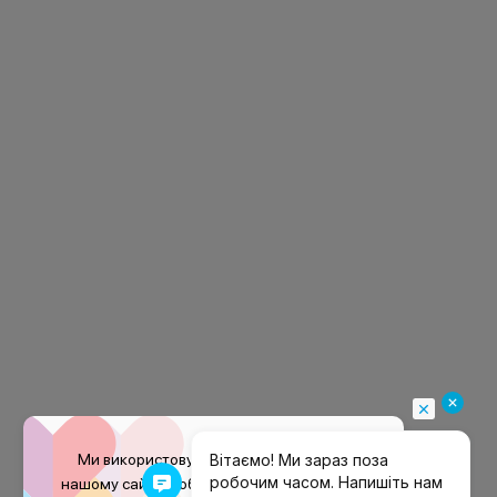
Ми використовуємо файли
cookie
на
нашому сайті, щоб покращити ваш досвід