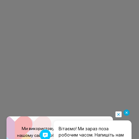
Ми використовуємо файли
cookie
на
нашому сайті, щоб покращити ваш досвід