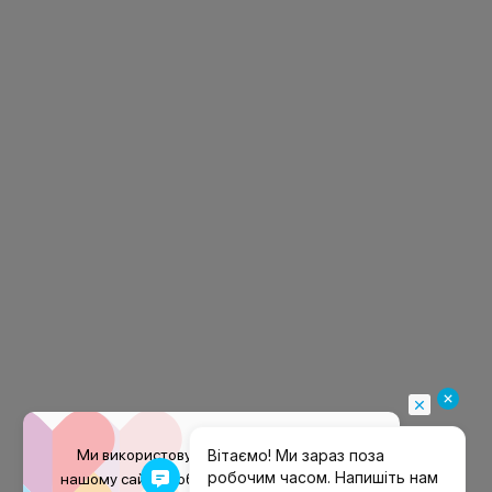
Ми використовуємо файли
cookie
на
нашому сайті, щоб покращити ваш досвід