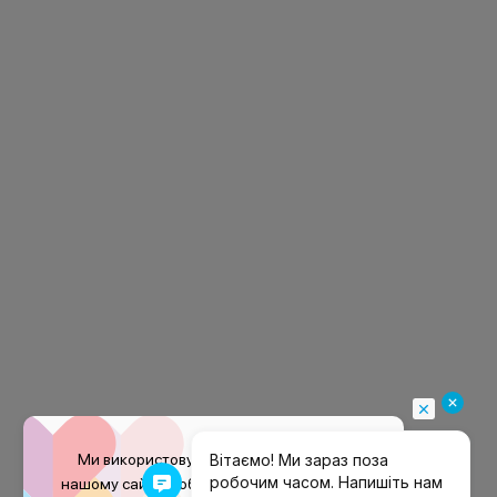
Ми використовуємо файли
cookie
на
нашому сайті, щоб покращити ваш досвід