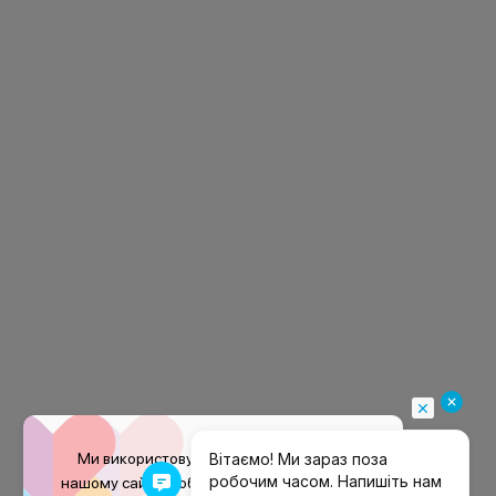
Ми використовуємо файли
cookie
на
нашому сайті, щоб покращити ваш досвід