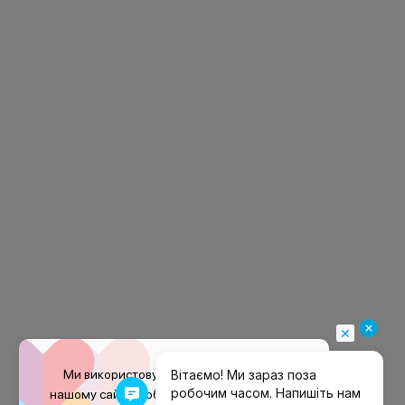
Ми використовуємо файли
cookie
на
нашому сайті, щоб покращити ваш досвід