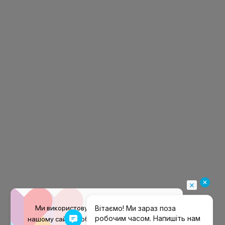
Ми використовуємо файли
cookie
на
нашому сайті, щоб покращити ваш досвід