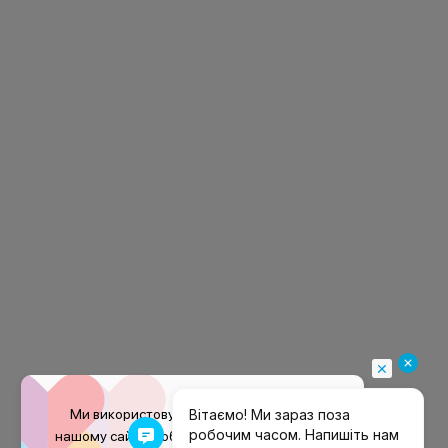
Ми використовуємо файли
cookie
на
нашому сайті, щоб покращити ваш досвід