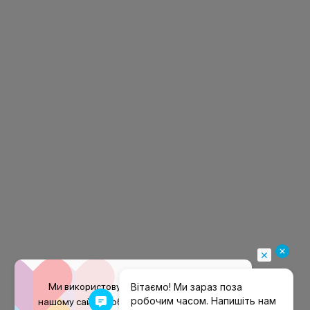
Ми використовуємо файли
cookie
на
нашому сайті, щоб покращити ваш досвід