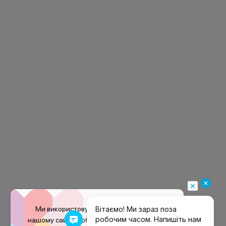
Ми використовуємо файли
cookie
на
нашому сайті, щоб покращити ваш досвід