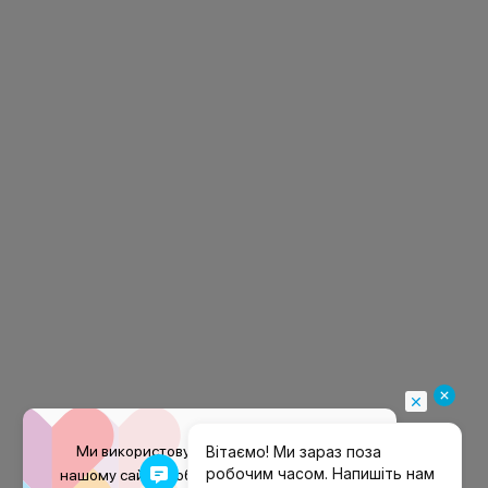
Ми використовуємо файли
cookie
на
нашому сайті, щоб покращити ваш досвід