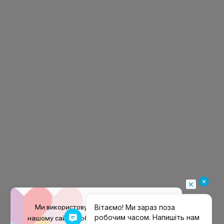
Ми використовуємо файли
cookie
на
нашому сайті, щоб покращити ваш досвід