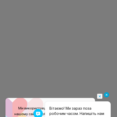
Ми використовуємо файли
cookie
на
нашому сайті, щоб покращити ваш досвід