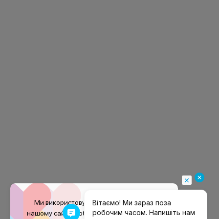
Ми використовуємо файли
cookie
на
нашому сайті, щоб покращити ваш досвід