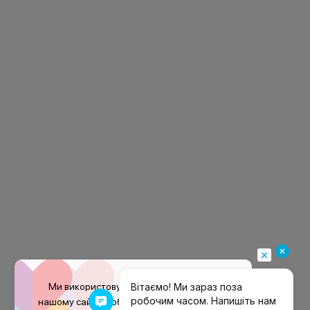
Ми використовуємо файли
cookie
на
нашому сайті, щоб покращити ваш досвід